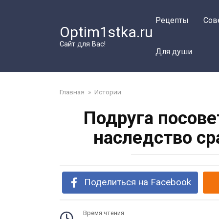
Перейти
к
Рецепты
Сов
Optim1stka.ru
контенту
Сайт для Вас!
Для души
Главная
»
Истории
Подруга посове
наследство ср
Поделиться на Facebook
Время чтения