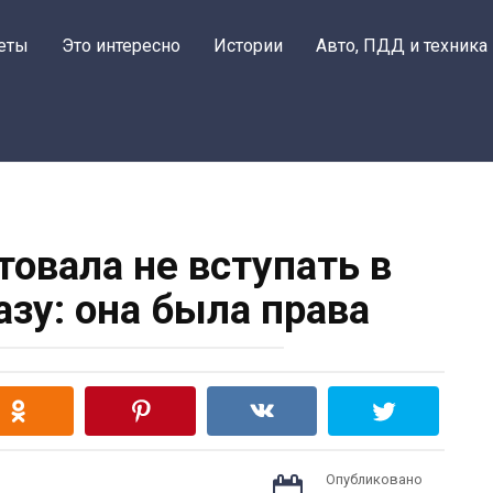
еты
Это интересно
Истории
Авто, ПДД и техника
товала не вступать в
азу: она была права
Опубликовано