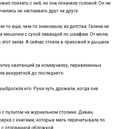
ожил поехать с ней, но она покачала головой. Он не
учились не настаивать друг на друге.
м-то ещё, чем-то знакомым, из детства. Галина не
ла мешочки с сухой лавандой по шкафам. От моли,
 этот запах. А сейчас стояла в прихожей и дышала
стопку квитанций за коммуналку, перевязанных
ла аккуратной до последнего.
выбросила его. Руки чуть дрожали, когда она
 с пультом на журнальном столике. Диван,
ерка с книгами, которые мать перечитывала по
в с оторванной обложкой.