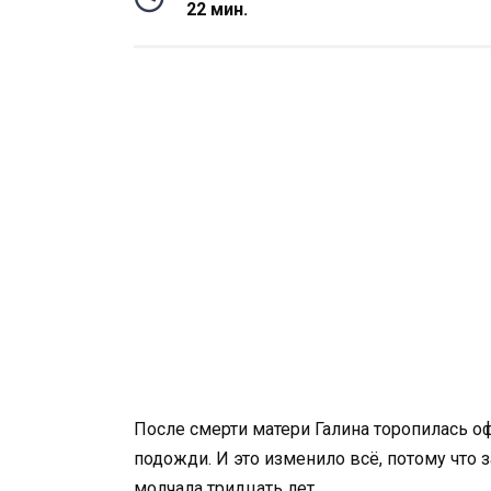
22 мин.
После смерти матери Галина торопилась оф
подожди. И это изменило всё, потому что з
молчала тридцать лет.