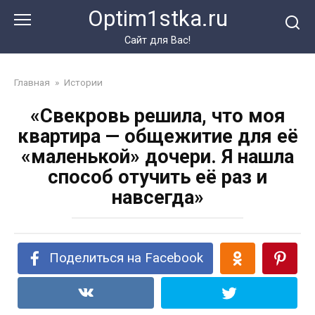
Перейти
Optim1stka.ru
к
контенту
Сайт для Вас!
Главная
»
Истории
«Свекровь решила, что моя
квартира — общежитие для её
«маленькой» дочери. Я нашла
способ отучить её раз и
навсегда»
Поделиться на Facebook