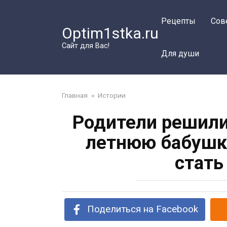
Перейти
к
Рецепты
Сов
Optim1stka.ru
контенту
Сайт для Вас!
Для души
Главная
»
Истории
Родители решили
летнюю бабушку
стать
Поделиться на Facebook