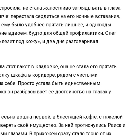
 спросила, не стала жалостливо заглядывать в глаза.
гче: перестала сердиться на его ночные вставания,
 ему было удобнее прятать лишнее, и однажды
ие вдвоём, будто для общей профилактики. Олег
 «лезет под кожу», и два дня разговаривал
а этот пакет в кладовке, она не стала его прятать
олку шкафа в коридоре, рядом с чистыми
ла себе. Просто устала быть единственным
ка он разбрасывает её достоинство на глазах у
геевна вошла первой, в блестящей кофте, с тяжёлой
верять своё имущество. За ней протиснулись Раиса и
ми глазами. В прихожей сразу стало тесно от их