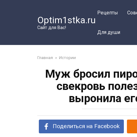
Перейти
к
Рецепты
Сов
Optim1stka.ru
контенту
Сайт для Вас!
Для души
Главная
»
Истории
Муж бросил пирог
свекровь поле
выронила ег
Поделиться на Facebook