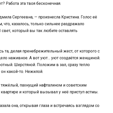
т? Работа эта твоя бесконечная.
дмила Сергеевна, — произнесла Кристина. Голос её
 что, казалось, только сильнее раздражало
 свет, который вы так любите оставлять
ась та, делая пренебрежительный жест, от которого с
дело наживное. А вот уют… уют создаётся женщиной.
ротный. Шерстяной. Положим в зал, сразу тепло
он какой-то. Нежилой.
й, тяжёлый, пахнущий нафталином и советским
 квартире и который вызывал у неё приступ астмы.
азала она, открывая глаза и встречаясь взглядом со