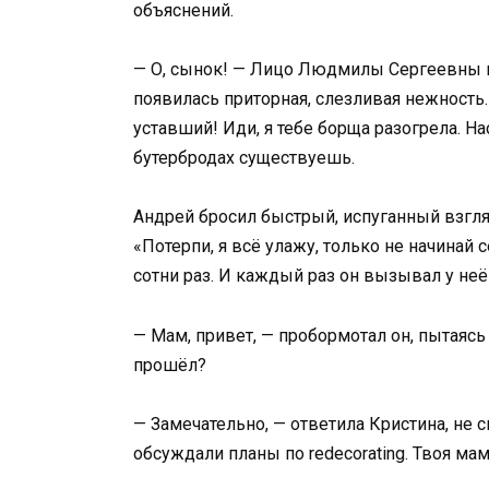
объяснений.
— О, сынок! — Лицо Людмилы Сергеевны м
появилась приторная, слезливая нежность. 
уставший! Иди, я тебе борща разогрела. Нас
бутербродах существуешь.
Андрей бросил быстрый, испуганный взгляд
«Потерпи, я всё улажу, только не начинай с
сотни раз. И каждый раз он вызывал у неё
— Мам, привет, — пробормотал он, пытаясь
прошёл?
— Замечательно, — ответила Кристина, не 
обсуждали планы по redecorating. Твоя ма