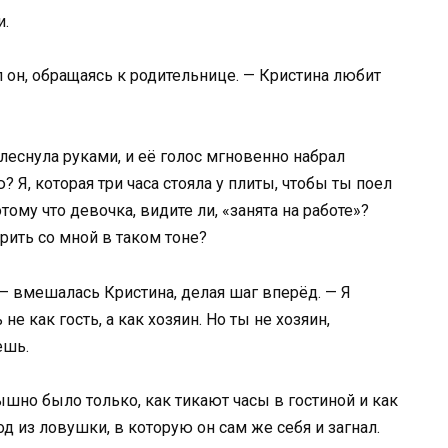
и.
 он, обращаясь к родительнице. — Кристина любит
еснула руками, и её голос мгновенно набрал
Я, которая три часа стояла у плиты, чтобы ты поел
тому что девочка, видите ли, «занята на работе»?
рить со мной в таком тоне?
, — вмешалась Кристина, делая шаг вперёд. — Я
е как гость, а как хозяин. Но ты не хозяин,
ешь.
шно было только, как тикают часы в гостиной и как
 из ловушки, в которую он сам же себя и загнал.