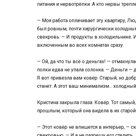
питания и нервотрёпки. А кто нервы трепле
— Моя работа оплачивает эту квартиру, Лю
был ровным, почти хирургически холодным,
свекровь. — И продукты в холодильнике. И
включенным во всех комнатах сразу.
— Ой, да что ты всё о деньгах! — отмахнул
полки едва не упала солонка. — Деньги — 
Я вот привезла вам ковёр. Старый, но доб
станет. А этот ваш минимализм… холодный 
Кристина закрыла глаза. Ковёр. Тот самы
прошлым, который она видела в их старой
— Этот ковёр не впишется в интерьер, — ск
свекровью. — И я не разрешу его стелить.