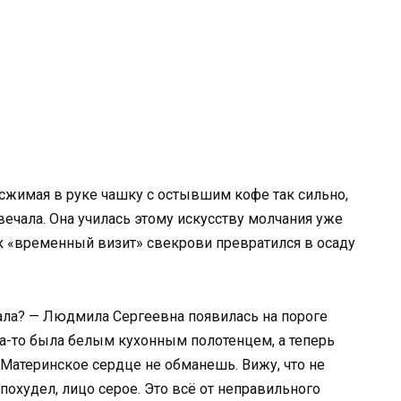
 сжимая в руке чашку с остывшим кофе так сильно,
вечала. Она училась этому искусству молчания уже
ак «временный визит» свекрови превратился в осаду
рала? — Людмила Сергеевна появилась на пороге
гда-то была белым кухонным полотенцем, а теперь
 Материнское сердце не обманешь. Вижу, что не
похудел, лицо серое. Это всё от неправильного