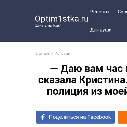
Перейти
к
Рецепты
Сов
Optim1stka.ru
контенту
Сайт для Вас!
Для души
Главная
»
Истории
— Даю вам час 
сказала Кристина
полиция из мое
Поделиться на Facebook