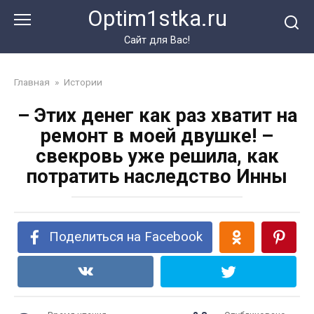
Перейти
Optim1stka.ru
к
контенту
Сайт для Вас!
Главная
»
Истории
– Этих денег как раз хватит на
ремонт в моей двушке! –
свекровь уже решила, как
потратить наследство Инны
Поделиться на Facebook