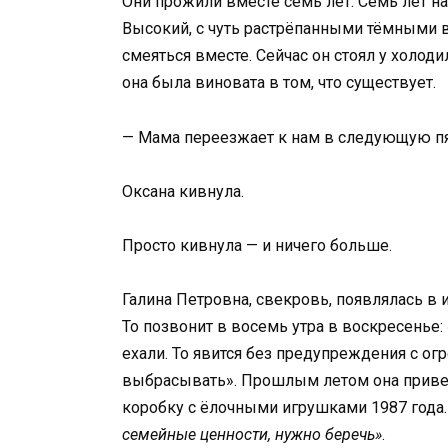
Они прожили вместе семь лет. Семь лет на
Высокий, с чуть растрёпанными тёмными во
смеяться вместе. Сейчас он стоял у холоди
она была виновата в том, что существует.
— Мама переезжает к нам в следующую пят
Оксана кивнула.
Просто кивнула — и ничего больше.
Галина Петровна, свекровь, появлялась в 
То позвонит в восемь утра в воскресенье:
ехали. То явится без предупреждения с о
выбрасывать». Прошлым летом она привез
коробку с ёлочными игрушками 1987 года. 
семейные ценности, нужно беречь»
.