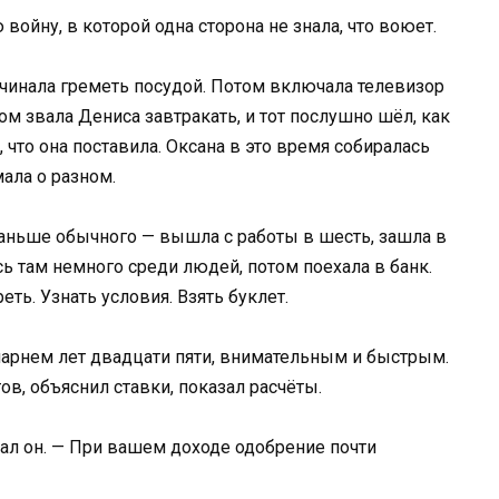
ойну, в которой одна сторона не знала, что воюет.
ачинала греметь посудой. Потом включала телевизор
том звала Дениса завтракать, и тот послушно шёл, как
, что она поставила. Оксана в это время собиралась
мала о разном.
ньше обычного — вышла с работы в шесть, зашла в
ь там немного среди людей, потом поехала в банк.
ть. Узнать условия. Взять буклет.
арнем лет двадцати пяти, внимательным и быстрым.
в, объяснил ставки, показал расчёты.
зал он. — При вашем доходе одобрение почти