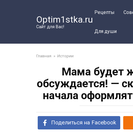
Перейти
к
Рецепты
Сов
Optim1stka.ru
контенту
Сайт для Вас!
Для души
Главная
»
Истории
Мама будет ж
обсуждается! — ск
начала оформлят
Поделиться на Facebook