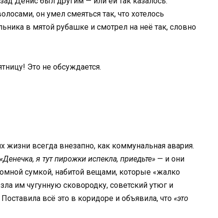
зад Денис был другим — или ей так казалось.
лосами, он умел смеяться так, что хотелось
льника в мятой рубашке и смотрел на неё так, словно
ницу! Это не обсуждается.
их жизни всегда внезапно, как коммунальная авария.
«Денечка, я тут пирожки испекла, приедьте»
— и они
громной сумкой, набитой вещами, которые «жалко
ла им чугунную сковородку, советский утюг и
Поставила всё это в коридоре и объявила, что
«это