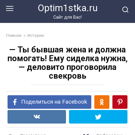
Перейти
Optim1stka.ru
к
контенту
Сайт для Вас!
Главная
»
Истории
— Ты бывшая жена и должна
помогать! Ему сиделка нужна,
— деловито проговорила
свекровь
Поделиться на Facebook