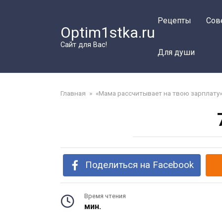
Перейти
к
Рецепты
Сов
Optim1stka.ru
контенту
Сайт для Вас!
Для души
Главная
»
«Мама рассчитывает на твою зарплату
Поделиться на Facebook
Время чтения
мин.