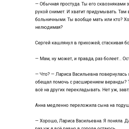
— Обычная простуда. Ты его сквозняками з
рукой снимет. И хватит придумывать. Там в
больничными. Ты вообще мать или кто? Хо
нелюдимая?
Сергей кашлянул в прихожей, стаскивая бо
— Мам, ну может, и правда, раз болеет… О
— Что? — Лариса Васильевна повернулась 
обещал помочь с расширением веранды? Т
всё на других перекладывать. Нет уж, завт
Анна медленно переложила сына на подушк
— Хорошо, Лариса Васильевна. Я поняла. Д
раз уж я всё равно в городе остаюсь.