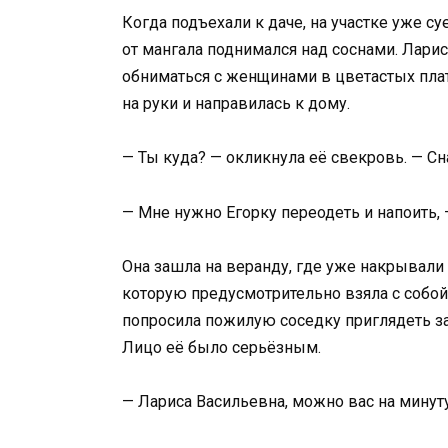
Когда подъехали к даче, на участке уже с
от мангала поднимался над соснами. Лари
обниматься с женщинами в цветастых плат
на руки и направилась к дому.
— Ты куда? — окликнула её свекровь. — Сн
— Мне нужно Егорку переодеть и напоить, 
Она зашла на веранду, где уже накрывали 
которую предусмотрительно взяла с собой
попросила пожилую соседку приглядеть за
Лицо её было серьёзным.
— Лариса Васильевна, можно вас на минуту