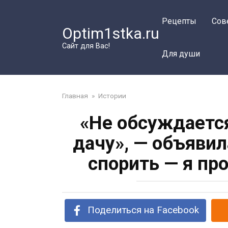
Перейти
к
Рецепты
Сов
Optim1stka.ru
контенту
Сайт для Вас!
Для души
Главная
»
Истории
«Не обсуждается
дачу», — объявил
спорить — я пр
Поделиться на Facebook