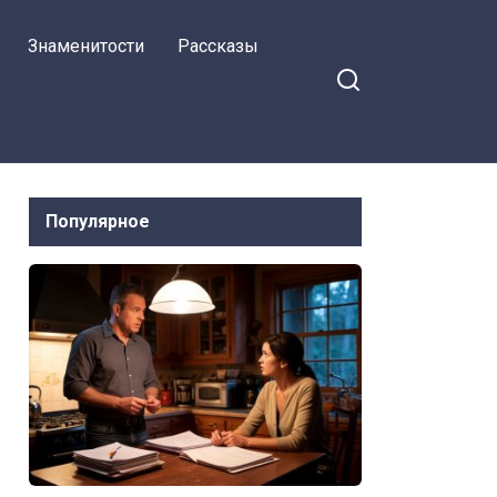
замыслили присвоить
Знаменитости
Рассказы
мою недвижимость
Популярное