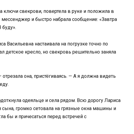
а ключи свекрови, повертела в руке и положила в
 мессенджер и быстро набрала сообщение: «Завтра
 буду».
са Васильевна настаивала на погрузке точно по
вал детское кресло, но свекровь решительно заняла
 отрезала она, пристёгиваясь. — А я должна видеть
еду.
одоткнула одеяльце и села рядом. Всю дорогу Лариса
 сына, громко сетовала на грязные окна машины и
гла бы и причесаться перед встречей с