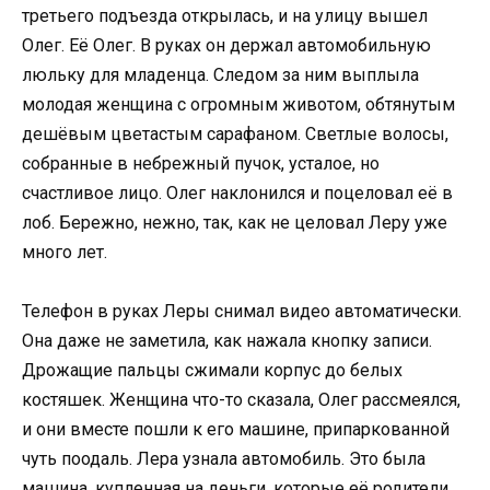
третьего подъезда открылась, и на улицу вышел
Олег. Её Олег. В руках он держал автомобильную
люльку для младенца. Следом за ним выплыла
молодая женщина с огромным животом, обтянутым
дешёвым цветастым сарафаном. Светлые волосы,
собранные в небрежный пучок, усталое, но
счастливое лицо. Олег наклонился и поцеловал её в
лоб. Бережно, нежно, так, как не целовал Леру уже
много лет.
Телефон в руках Леры снимал видео автоматически.
Она даже не заметила, как нажала кнопку записи.
Дрожащие пальцы сжимали корпус до белых
костяшек. Женщина что-то сказала, Олег рассмеялся,
и они вместе пошли к его машине, припаркованной
чуть поодаль. Лера узнала автомобиль. Это была
машина, купленная на деньги, которые её родители