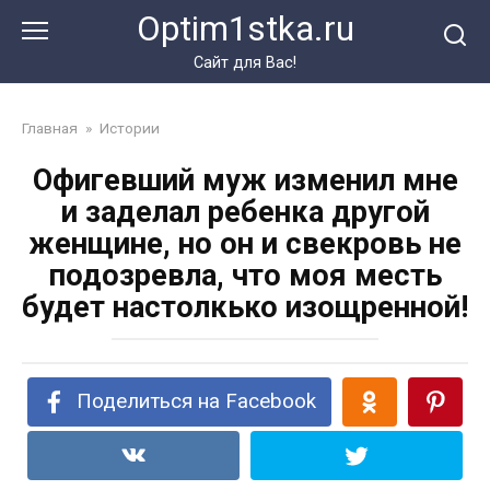
Перейти
Optim1stka.ru
к
контенту
Сайт для Вас!
Главная
»
Истории
Офигевший муж изменил мне
и заделал ребенка другой
женщине, но он и свекровь не
подозревла, что моя месть
будет настолкько изощренной!
Поделиться на Facebook