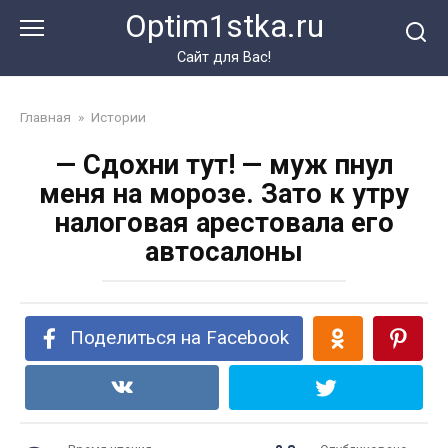
Перейти
Optim1stka.ru
к
контенту
Сайт для Вас!
Главная
»
Истории
— Сдохни тут! — муж пнул
меня на морозе. Зато к утру
налоговая арестовала его
автосалоны
Поделиться на Facebook