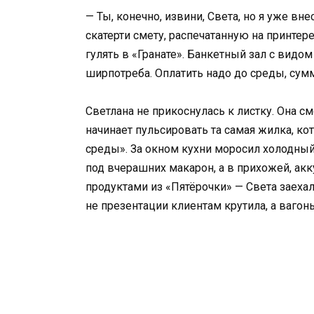
— Ты, конечно, извини, Света, но я уже вн
скатерти смету, распечатанную на принтер
гулять в «Гранате». Банкетный зал с видом
ширпотреба. Оплатить надо до среды, сумм
Светлана не прикоснулась к листку. Она см
начинает пульсировать та самая жилка, к
среды». За окном кухни моросил холодный
под вчерашних макарон, а в прихожей, акк
продуктами из «Пятёрочки» — Света заехала
не презентации клиентам крутила, а вагон