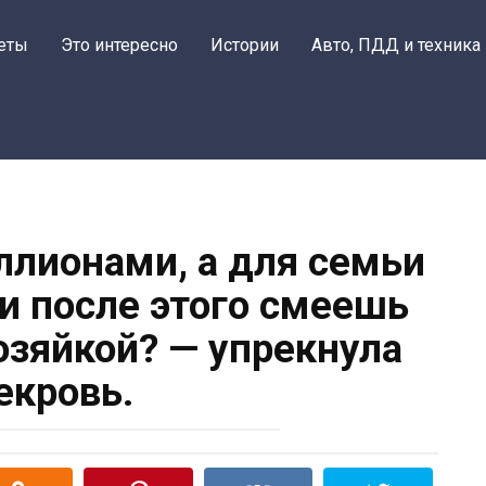
еты
Это интересно
Истории
Авто, ПДД и техника
лионами, а для семьи
 и после этого смеешь
озяйкой? — упрекнула
екровь.