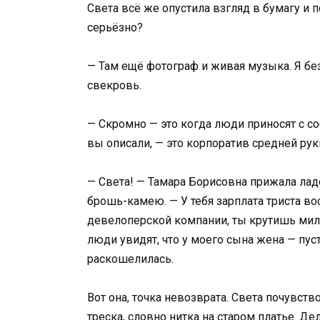
Света всё же опустила взгляд в бумагу и 
серьёзно?
— Там ещё фотограф и живая музыка. Я бе
свекровь.
— Скромно — это когда люди приносят с соб
вы описали, — это корпоратив средней ру
— Света! — Тамара Борисовна прижала ладо
брошь-камею. — У тебя зарплата триста в
девелоперской компании, ты крутишь мил
люди увидят, что у моего сына жена — пус
раскошелилась.
Вот она, точка невозврата. Света почувств
треска, словно нитка на старом платье. Де