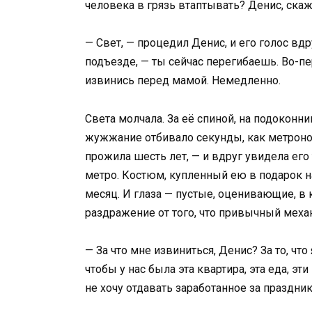
человека в грязь втаптывать? Денис, скаж
— Свет, — процедил Денис, и его голос вд
подъезде, — ты сейчас перегибаешь. Во-пе
извинись перед мамой. Немедленно.
Света молчала. За её спиной, на подоконни
жужжание отбивало секунды, как метроном
прожила шесть лет, — и вдруг увидела его 
метро. Костюм, купленный ею в подарок н
месяц. И глаза — пустые, оценивающие, в 
раздражение от того, что привычный меха
— За что мне извиниться, Денис? За то, что 
чтобы у нас была эта квартира, эта еда, эт
не хочу отдавать заработанное за праздни