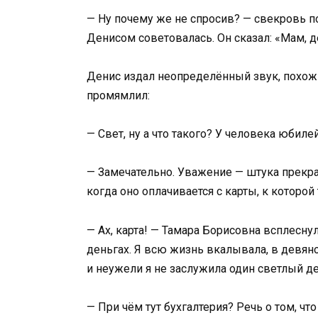
— Ну почему же не спросив? — свекровь п
Денисом советовалась. Он сказал: «Мам, д
Денис издал неопределённый звук, похожи
промямлил:
— Свет, ну а что такого? У человека юбиле
— Замечательно. Уважение — штука прекра
когда оно оплачивается с карты, к которо
— Ах, карта! — Тамара Борисовна всплесну
деньгах. Я всю жизнь вкалывала, в девяно
и неужели я не заслужила один светлый де
— При чём тут бухгалтерия? Речь о том, чт