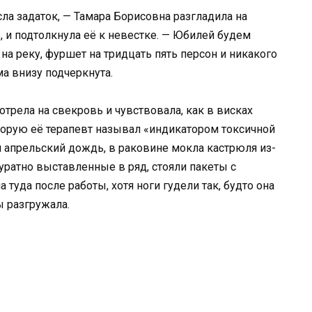
есла задаток, — Тамара Борисовна разгладила на
е, и подтолкнула её к невестке. — Юбилей будем
 на реку, фуршет на тридцать пять персон и никакого
а внизу подчеркнута.
отрела на свекровь и чувствовала, как в висках
оторую её терапевт называл «индикатором токсичной
 апрельский дождь, в раковине мокла кастрюля из-
уратно выставленные в ряд, стояли пакеты с
 туда после работы, хотя ноги гудели так, будто она
ы разгружала.