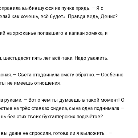
оправила выбившуюся из пучка прядь. — Я с
елай как хочешь, всё будет». Правда ведь, Денис?
й на хрюканье попавшего в капкан хомяка, и
й, шестьдесят пять лет всё-таки. Надо уважить.
сная, — Света отодвинула смету обратно. — Особенно
й ты не имеешь отношения.
ла руками. — Вот о чём ты думаешь в такой момент! О
стые на трёх ставках сидела, сына одна поднимала —
нь без этих твоих бухгалтерских подсчётов?
о вы даже не спросили, готова ли я выложить… —