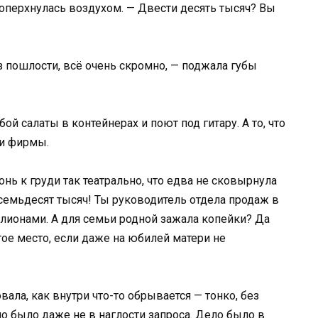
поперхнулась воздухом. — Двести десять тысяч? Вы
з пошлости, всё очень скромно, — поджала губы
ой салаты в контейнерах и поют под гитару. А то, что
ки фирмы.
нь к груди так театрально, что едва не сковырнула
осемьдесят тысяч! Ты руководитель отдела продаж в
лионами. А для семьи родной зажала копейки? Да
тое место, если даже на юбилей матери не
овала, как внутри что-то обрывается — тонко, без
ло было даже не в наглости запроса. Дело было в