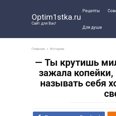
Перейти
к
Рецепты
Сов
Optim1stka.ru
контенту
Сайт для Вас!
Для души
Главная
»
Истории
— Ты крутишь мил
зажала копейки,
называть себя х
св