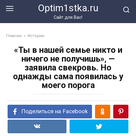
Перейти
Optim1stka.ru
к
контенту
Сайт для Вас!
Главная
»
Истории
«Ты в нашей семье никто и
ничего не получишь», —
заявила свекровь. Но
однажды сама появилась у
моего порога
Поделиться на Facebook