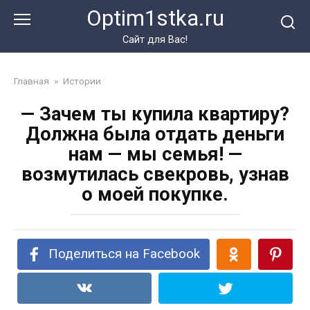
Перейти
Optim1stka.ru
к
контенту
Сайт для Вас!
Главная
»
Истории
— Зачем ты купила квартиру?
Должна была отдать деньги
нам — мы семья! —
возмутилась свекровь, узнав
о моей покупке.
Поделиться на Facebook