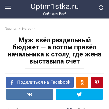
Перейти
Optim1stka.ru
к
контенту
Сайт для Вас!
Главная
»
Истории
Муж ввёл раздельный
бюджет — а потом привёл
начальника к столу, где жена
выставила счёт
Поделиться на Facebook