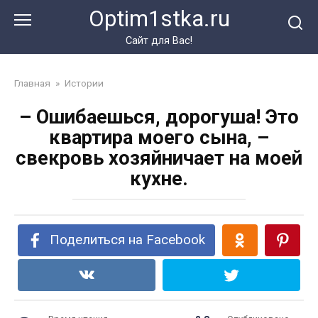
Перейти
Optim1stka.ru
к
контенту
Сайт для Вас!
Главная
»
Истории
– Ошибаешься, дорогуша! Это
квартира моего сына, –
свекровь хозяйничает на моей
кухне.
Поделиться на Facebook