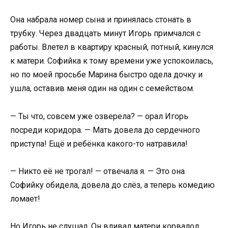
Она набрала номер сына и принялась стонать в
трубку. Через двадцать минут Игорь примчался с
работы. Влетел в квартиру красный, потный, кинулся
к матери. Софийка к тому времени уже успокоилась,
но по моей просьбе Марина быстро одела дочку и
ушла, оставив меня один на один с семейством.
— Ты что, совсем уже озверела? — орал Игорь
посреди коридора. — Мать довела до сердечного
приступа! Ещё и ребёнка какого-то натравила!
— Никто её не трогал! — отвечала я. — Это она
Софийку обидела, довела до слёз, а теперь комедию
ломает!
Но Игорь не слушал. Он вливал матери корвалол,