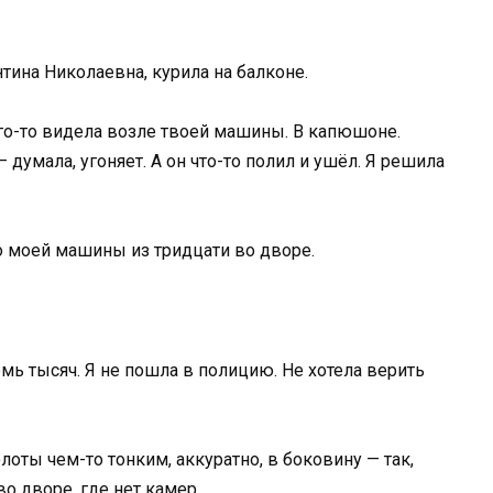
нтина Николаевна, курила на балконе.
ого-то видела возле твоей машины. В капюшоне.
думала, угоняет. А он что-то полил и ушёл. Я решила
но моей машины из тридцати во дворе.
ь тысяч. Я не пошла в полицию. Не хотела верить
оты чем-то тонким, аккуратно, в боковину — так,
во дворе, где нет камер.