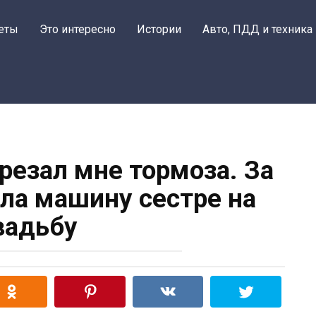
еты
Это интересно
Истории
Авто, ПДД и техника
резал мне тормоза. За
дала машину сестре на
вадьбу