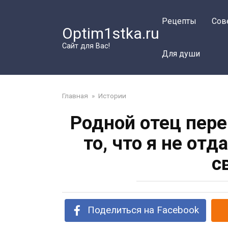
Перейти
к
Рецепты
Сов
Optim1stka.ru
контенту
Сайт для Вас!
Для души
Главная
»
Истории
Родной отец пере
то, что я не от
с
Поделиться на Facebook