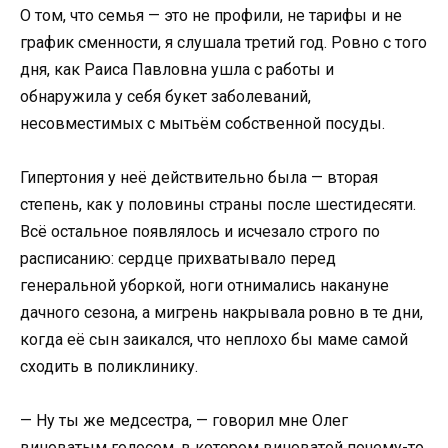
О том, что семья — это не профили, не тарифы и не
график сменности, я слушала третий год. Ровно с того
дня, как Раиса Павловна ушла с работы и
обнаружила у себя букет заболеваний,
несовместимых с мытьём собственной посуды.
Гипертония у неё действительно была — вторая
степень, как у половины страны после шестидесяти.
Всё остальное появлялось и исчезало строго по
расписанию: сердце прихватывало перед
генеральной уборкой, ноги отнимались накануне
дачного сезона, а мигрень накрывала ровно в те дни,
когда её сын заикался, что неплохо бы маме самой
сходить в поликлинику.
— Ну ты же медсестра, — говорил мне Олег
виноватым голосом, в котором виноватой почему-то