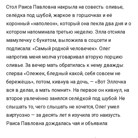
Стол Раиса Павловна накрыла на совесть: оливье,
селёдка под шубой, жаркое в горшочках и её
коронный «наполеон», который она пекла два дня и о
котором напоминала третью неделю. Элла отсняла
мамулечку с букетом, выложила в соцсети и
подписала: «Самый родной человечек». Олег
напротив меня молча уговаривал вторую порцию
оливье. За вечер мать обратилась к нему дважды:
сперва «Олежек, бледный какой, себя совсем не
бережёшь», потом, кивнув на дочь, — «Вот Эллочка
вся в делах, а мать помнит». На первое он кивнул, на
второе увлечённо занялся селёдкой под шубой. Не
слышать то, чего слышать не хочется, Олег умел
виртуозно — за десять лет я изучила это наизусть.
Раиса Павловна дождалась чая и объявила: