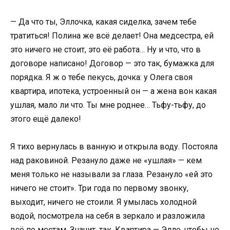
— Да что ты, Эллочка, какая сиделка, зачем тебе
тратиться! Полина же всё делает! Она медсестра, ей
это ничего не стоит, это её работа… Ну и что, что в
договоре написано! Договор — это так, бумажка для
порядка. Я ж о тебе пекусь, дочка: у Олега своя
квартира, ипотека, устроенный он — а жена вон какая
ушлая, мало ли что. Ты мне роднее… Тьфу-тьфу, до
этого ещё далеко!
Я тихо вернулась в ванную и открыла воду. Постояла
над раковиной. Резануло даже не «ушлая» — кем
меня только не называли за глаза. Резануло «ей это
ничего не стоит». Три года по первому звонку,
выходит, ничего не стоили. Я умылась холодной
водой, посмотрела на себя в зеркало и разложила
всё по местам. Значит, так. Квартира — Элле, чтобы не