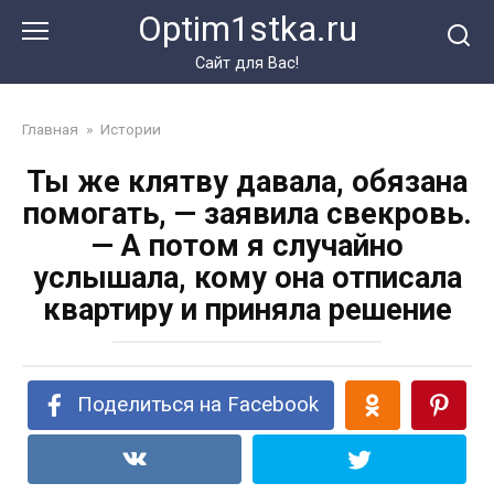
Перейти
Optim1stka.ru
к
контенту
Сайт для Вас!
Главная
»
Истории
Ты же клятву давала, обязана
помогать, — заявила свекровь.
— А потом я случайно
услышала, кому она отписала
квартиру и приняла решение
Поделиться на Facebook