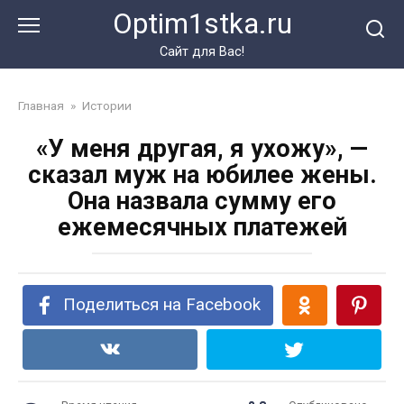
Перейти
Optim1stka.ru
к
контенту
Сайт для Вас!
Главная
»
Истории
«У меня другая, я ухожу», —
сказал муж на юбилее жены.
Она назвала сумму его
ежемесячных платежей
Поделиться на Facebook