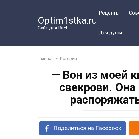
Перейти
к
Рецепты
Сов
Optim1stka.ru
контенту
Сайт для Вас!
Для души
Главная
»
Истории
— Вон из моей к
свекрови. Она
распоряжат
Поделиться на Facebook