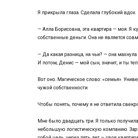
Я прикрыла глаза. Сделала глубокий вдох.
— Алла Борисовна, эта квартира — моя. Я к
собственные деньги. Она не является со
— Да какая разница, на чьи? — она махнула
И потом, Денис — мой сын, значит, и ты те
Вот оно. Магическое слово: «семья». Уни
чужой собственности.
Чтобы понять, почему я не ответила свекро
Мне было двадцать три. Я только получил
небольшую логистическую компанию. Зарпл
собой цель: через пять лет — своя квартира