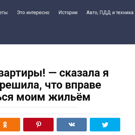
еты
Это интересно
Истории
Авто, ПДД и техника
вартиры! — сказала я
 решила, что вправе
ься моим жильём