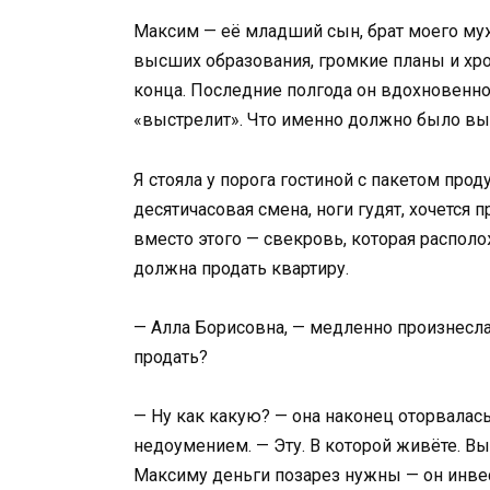
Максим — её младший сын, брат моего муж
высших образования, громкие планы и хро
конца. Последние полгода он вдохновенно
«выстрелит». Что именно должно было выс
Я стояла у порога гостиной с пакетом прод
десятичасовая смена, ноги гудят, хочется п
вместо этого — свекровь, которая располож
должна продать квартиру.
— Алла Борисовна, — медленно произнесла 
продать?
— Ну как какую? — она наконец оторвалась
недоумением. — Эту. В которой живёте. В
Максиму деньги позарез нужны — он инвес