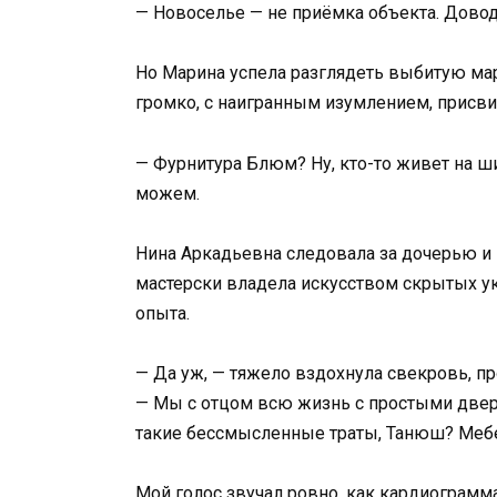
— Новоселье — не приёмка объекта. Довод
Но Марина успела разглядеть выбитую мар
громко, с наигранным изумлением, присвис
— Фурнитура Блюм? Ну, кто-то живет на ш
можем.
Нина Аркадьевна следовала за дочерью и
мастерски владела искусством скрытых ук
опыта.
— Да уж, — тяжело вздохнула свекровь, п
— Мы с отцом всю жизнь с простыми дверц
такие бессмысленные траты, Танюш? Мебел
Мой голос звучал ровно, как кардиограмма