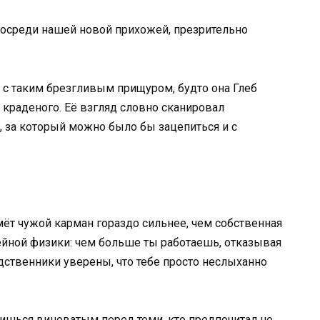
 посреди нашей новой прихожей, презрительно
 с таким брезгливым прищуром, будто она Глеб
краденого. Её взгляд словно сканировал
, за который можно было бы зацепиться и с
.
мёт чужой карман гораздо сильнее, чем собственная
ейной физики: чем больше ты работаешь, отказывая
дственники уверены, что тебе просто неслыханно
вишься виноватым перед теми, кто предпочитал не