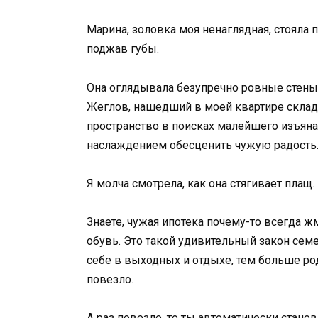
Марина, золовка моя ненаглядная, стояла
поджав губы.
Она оглядывала безупречно ровные стены
Жеглов, нашедший в моей квартире склад 
пространство в поисках малейшего изъяна
наслаждением обесценить чужую радость
Я молча смотрела, как она стягивает плащ.
Знаете, чужая ипотека почему-то всегда ж
обувь. Это такой удивительный закон сем
себе в выходных и отдыхе, тем больше ро
повезло.
А раз повезло, то ты автоматически стано