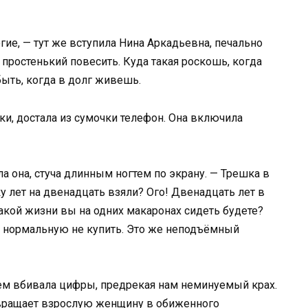
гие, — тут же вступила Нина Аркадьевна, печально
простенький повесить. Куда такая роскошь, когда
быть, когда в долг живешь.
ки, достала из сумочки телефон. Она включила
ла она, стуча длинным ногтем по экрану. — Трешка в
 лет на двенадцать взяли? Ого! Двенадцать лет в
 такой жизни вы на одних макаронах сидеть будете?
ду нормальную не купить. Это же неподъёмный
ием вбивала цифры, предрекая нам неминуемый крах.
евращает взрослую женщину в обиженного