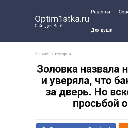
Перейти
к
Рецепты
Сов
Optim1stka.ru
контенту
Сайт для Вас!
Для души
Главная
»
Истории
Золовка назвала 
и уверяла, что б
за дверь. Но вс
просьбой 