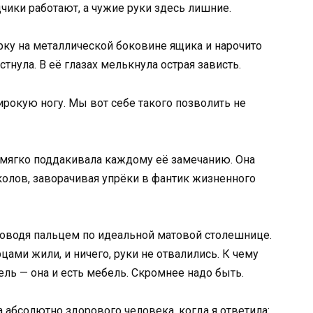
чики работают, а чужие руки здесь лишние.
ку на металлической боковине ящика и нарочито
тнула. В её глазах мелькнула острая зависть.
ирокую ногу. Мы вот себе такого позволить не
 мягко поддакивала каждому её замечанию. Она
олов, заворачивая упрёки в фантик жизненного
роводя пальцем по идеальной матовой столешнице.
ами жили, и ничего, руки не отвалились. К чему
ь — она и есть мебель. Скромнее надо быть.
 абсолютно здорового человека, когда я ответила: