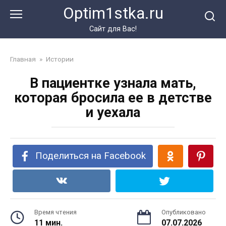
Перейти
Optim1stka.ru
к
контенту
Сайт для Вас!
Главная
»
Истории
В пациентке узнала мать,
которая бросила ее в детстве
и уехала
Поделиться на Facebook
Время чтения
Опубликовано
11 мин.
07.07.2026