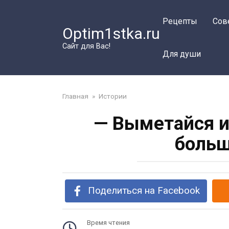
Перейти
к
Рецепты
Сов
Optim1stka.ru
контенту
Сайт для Вас!
Для души
Главная
»
Истории
— Выметайся и
больш
Поделиться на Facebook
Время чтения