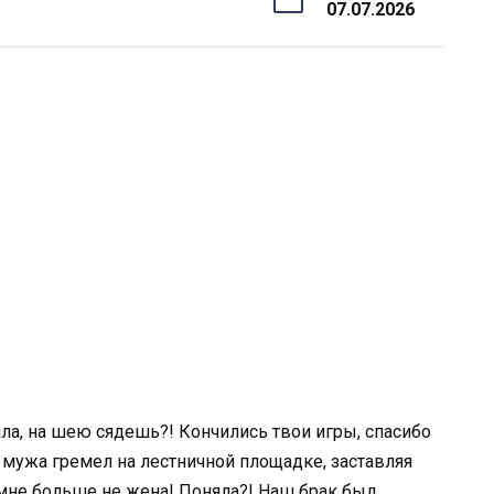
07.07.2026
ла, на шею сядешь?! Кончились твои игры, спасибо
 мужа гремел на лестничной площадке, заставляя
не больше не жена! Поняла?! Наш брак был