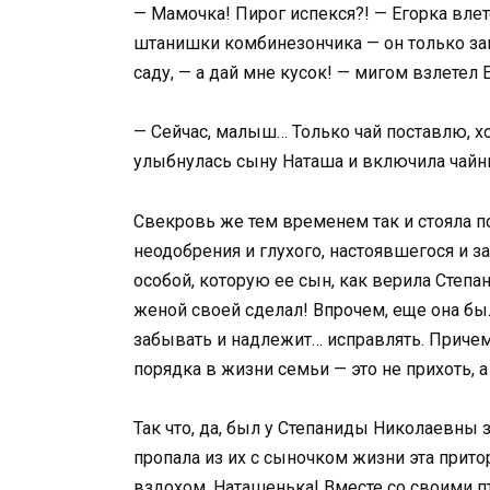
— Мамочка! Пирог испекся?! — Егорка влет
штанишки комбинезончика — он только зак
саду, — а дай мне кусок! — мигом взлетел Ег
— Сейчас, малыш… Только чай поставлю, х
улыбнулась сыну Наташа и включила чайн
Свекровь же тем временем так и стояла по
неодобрения и глухого, настоявшегося и з
особой, которую ее сын, как верила Степа
женой своей сделал! Впрочем, еще она бы
забывать и надлежит… исправлять. Приче
порядка в жизни семьи — это не прихоть, 
Так что, да, был у Степаниды Николаевны з
пропала из их с сыночком жизни эта при
вздохом, Наташенька! Вместе со своими