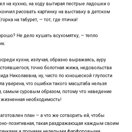
ел на кухню, на ходу вытирая пестрые ладошки о
ончил рисовать картинку на выставку в детском
орка на табурет, — тот, где птичка!
орошо? Не дело кушать всухомятку, — тепло
ик.
среди кухни, излучая, образно выражаясь, ауру
астоявшегося, точно болотная жижа, недовольства
нида Николаевна, ну, чисто по юношеской глупости
ла уверена, что ошибки такого масштаба нельзя
м, самым суровым образом, потому что наведение
а жизненная необходимость!
аготовлен план — а что же сотворить ей, чтобы
торно-позитивная, такая раздражающая каждым своим
 птичками и прочими нелепыми фарфоровыми