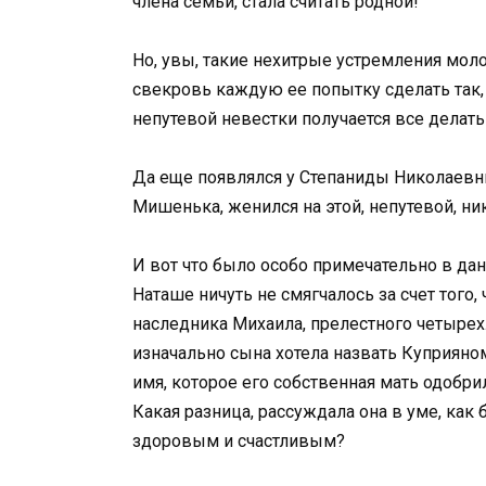
члена семьи, стала считать родной!
Но, увы, такие нехитрые устремления мол
свекровь каждую ее попытку сделать так, 
непутевой невестки получается все делать 
Да еще появлялся у Степаниды Николаевны
Мишенька, женился на этой, непутевой, ни
И вот что было особо примечательно в да
Наташе ничуть не смягчалось за счет того
наследника Михаила, прелестного четырех
изначально сына хотела назвать Куприяном,
имя, которое его собственная мать одобри
Какая разница, рассуждала она в уме, как 
здоровым и счастливым?