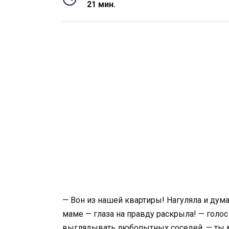
21 мин.
— Вон из нашей квартиры! Нагуляла и дума
маме — глаза на правду раскрыла! — голос
выглядывать любопытных соседей, — ты м