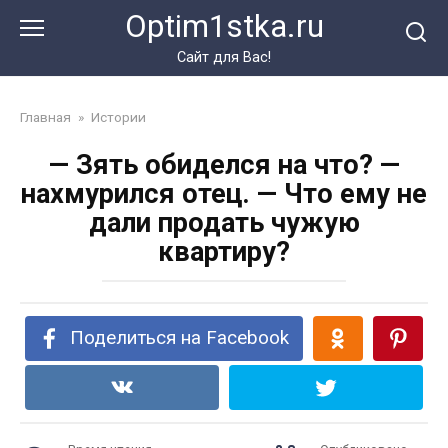
Перейти
Optim1stka.ru
к
контенту
Сайт для Вас!
Главная
»
Истории
— Зять обиделся на что? —
нахмурился отец. — Что ему не
дали продать чужую
квартиру?
Поделиться на Facebook