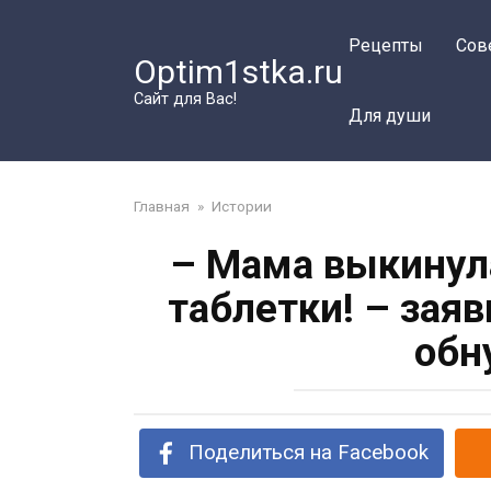
Перейти
к
Рецепты
Сов
Optim1stka.ru
контенту
Сайт для Вас!
Для души
Главная
»
Истории
– Мама выкинул
таблетки! – зая
обн
Поделиться на Facebook