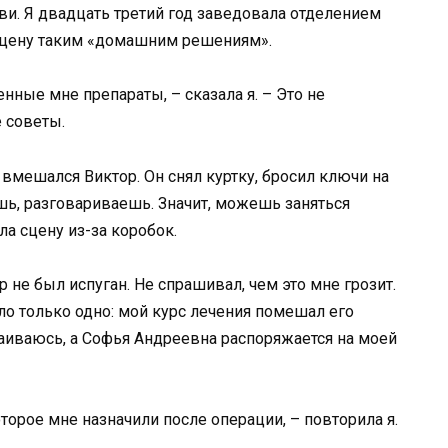
и. Я двадцать третий год заведовала отделением
 цену таким «домашним решениям».
ные мне препараты, – сказала я. – Это не
 советы.
 вмешался Виктор. Он снял куртку, бросил ключи на
ишь, разговариваешь. Значит, можешь заняться
ла сцену из-за коробок.
 не был испуган. Не спрашивал, чем это мне грозит.
ало только одно: мой курс лечения помешал его
раиваюсь, а Софья Андреевна распоряжается на моей
оторое мне назначили после операции, – повторила я.