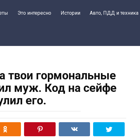
еты
Это интересно
Истории
Авто, ПДД и техника
а твои гормональные
вил муж. Код на сейфе
улил его.