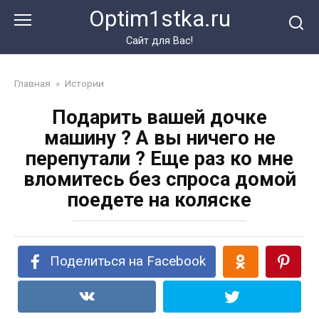
Перейти
Optim1stka.ru
к
контенту
Сайт для Вас!
Главная
»
Истории
Подарить вашей дочке
машину ? А вы ничего не
перепутали ? Еще раз ко мне
вломитесь без спроса домой
поедете на коляске
Поделиться на Facebook