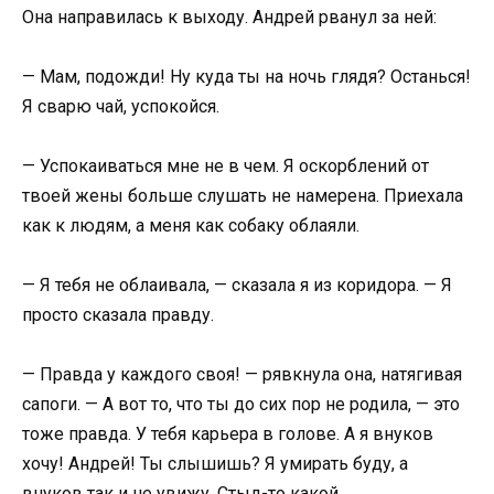
Она направилась к выходу. Андрей рванул за ней:
— Мам, подожди! Ну куда ты на ночь глядя? Останься!
Я сварю чай, успокойся.
— Успокаиваться мне не в чем. Я оскорблений от
твоей жены больше слушать не намерена. Приехала
как к людям, а меня как собаку облаяли.
— Я тебя не облаивала, — сказала я из коридора. — Я
просто сказала правду.
— Правда у каждого своя! — рявкнула она, натягивая
сапоги. — А вот то, что ты до сих пор не родила, — это
тоже правда. У тебя карьера в голове. А я внуков
хочу! Андрей! Ты слышишь? Я умирать буду, а
внуков так и не увижу. Стыд-то какой.