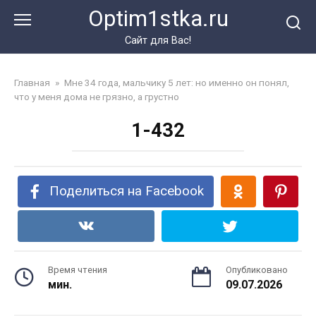
Перейти
Optim1stka.ru
к
контенту
Сайт для Вас!
Главная
»
Мне 34 года, мальчику 5 лет: но именно он понял,
что у меня дома не грязно, а грустно
1-432
Поделиться на Facebook
Время чтения
Опубликовано
мин.
09.07.2026