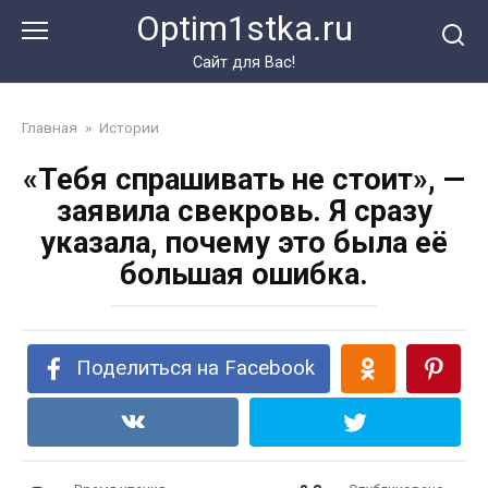
Перейти
Optim1stka.ru
к
контенту
Сайт для Вас!
Главная
»
Истории
«Тебя спрашивать не стоит», —
заявила свекровь. Я сразу
указала, почему это была её
большая ошибка.
Поделиться на Facebook