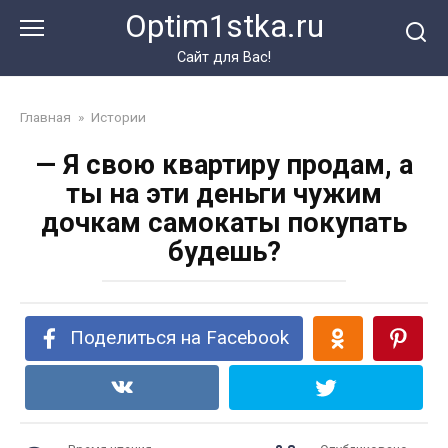
Перейти
Optim1stka.ru
к
контенту
Сайт для Вас!
Главная
»
Истории
— Я свою квартиру продам, а
ты на эти деньги чужим
дочкам самокаты покупать
будешь?
Поделиться на Facebook