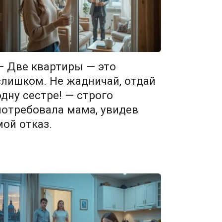
— Две квартиры — это
слишком. Не жадничай, отдай
одну сестре! — строго
потребовала мама, увидев
мой отказ.