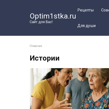
Перейти
к
Рецепты
Сов
Optim1stka.ru
контенту
Сайт для Вас!
Для души
Главная
Истории