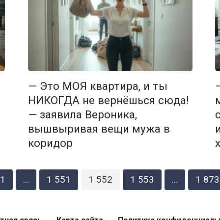
у
— Это МОЯ квартира, и ты
НИКОГДА не вернёшься сюда!
— заявила Вероника,
вышвыривая вещи мужа в
коридор
1
…
1 551
1 552
1 553
…
1 873