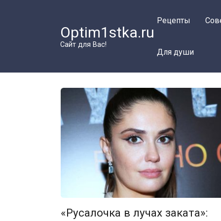
Перейти
к
Рецепты
Сов
Optim1stka.ru
контенту
Сайт для Вас!
Для души
«Русалочка в лучах заката»: