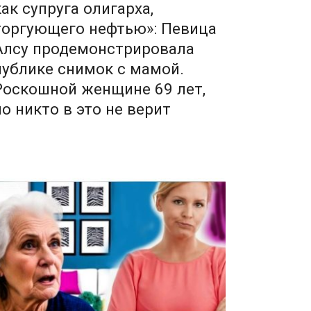
как супруга олигарха,
торгующего нефтью»: Певица
Алсу продемонстрировала
публике снимок с мамой.
Роскошной женщине 69 лет,
но никто в это не верит