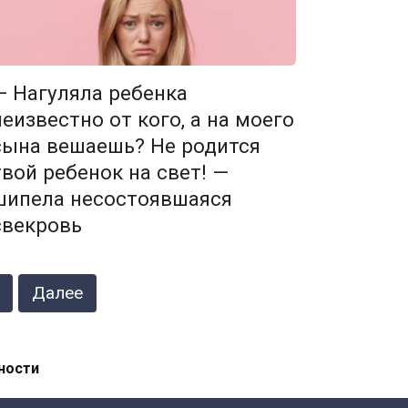
— Нагуляла ребенка
неизвестно от кого, а на моего
сына вешаешь? Не родится
твой ребенок на свет! —
шипела несостоявшаяся
свекровь
Далее
ности