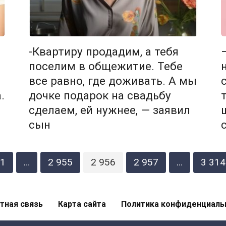
-Квартиру продадим, а тебя
поселим в общежитие. Тебе
все равно, где доживать. А мы
.
дочке подарок на свадьбу
сделаем, ей нужнее, — заявил
сын
1
…
2 955
2 956
2 957
…
3 314
тная связь
Карта сайта
Политика конфиденциаль