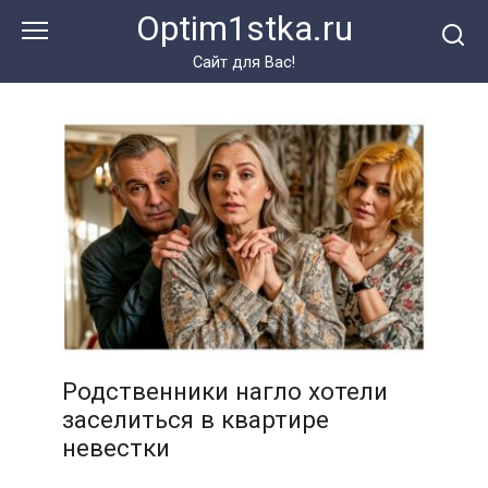
Перейти
Optim1stka.ru
к
контенту
Сайт для Вас!
Родственники нагло хотели
заселиться в квартире
невестки