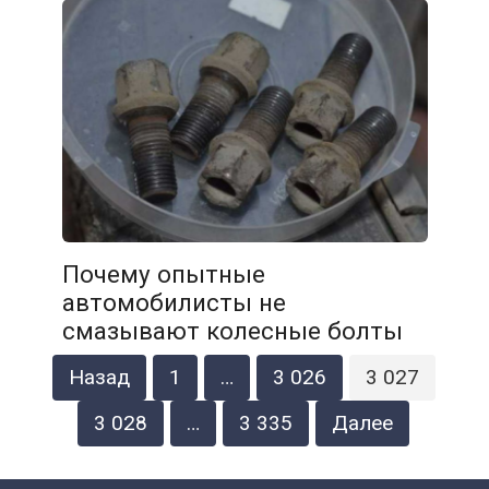
Почему опытные
автомобилисты не
смазывают колесные болты
Навигация
Назад
1
…
3 026
3 027
по
записям
3 028
…
3 335
Далее