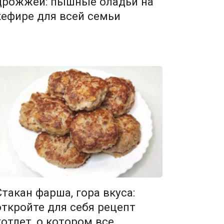
дрожжей: пышные оладьи на
кефире для всей семьи
Стакан фарша, гора вкуса:
откройте для себя рецепт
котлет, о котором все