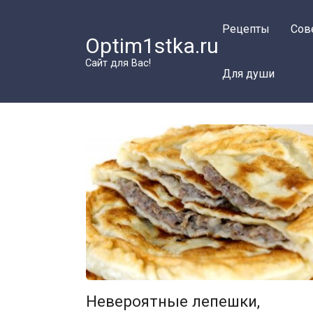
Перейти
к
Рецепты
Сов
Optim1stka.ru
контенту
Сайт для Вас!
Для души
Невероятные лепешки,