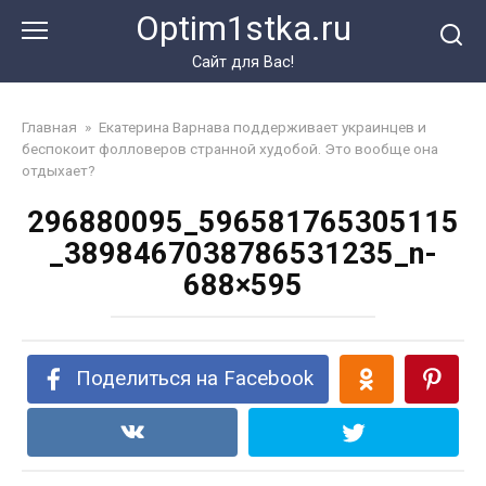
Перейти
Optim1stka.ru
к
контенту
Сайт для Вас!
Главная
»
Екатерина Варнава поддерживает украинцев и
беспокоит фолловеров странной худобой. Это вообще она
отдыхает?
296880095_596581765305115
_3898467038786531235_n-
688×595
Поделиться на Facebook