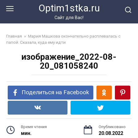
Перейти
Optim1stka.ru
к
контенту
Сайт для Вас!
Главная
»
Мария Машкова окончательно расплевалась с
папой. Сказала, куда ему идти
изображение_2022-08-
20_081058240
Поделиться на Facebook
Время чтения
Опубликовано
мин.
20.08.2022