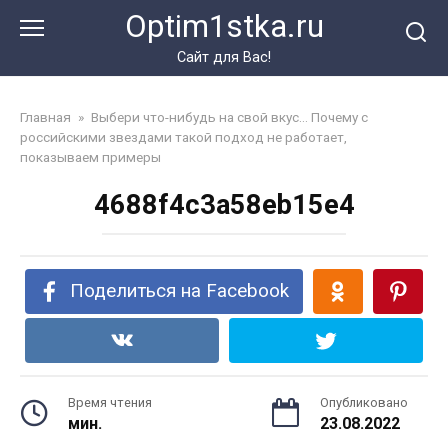
Перейти
Optim1stka.ru
к
контенту
Сайт для Вас!
Главная
»
Выбери что-нибудь на свой вкус… Почему с
российскими звездами такой подход не работает,
показываем примеры
4688f4c3a58eb15e4
Поделиться на Facebook
Время чтения
Опубликовано
мин.
23.08.2022