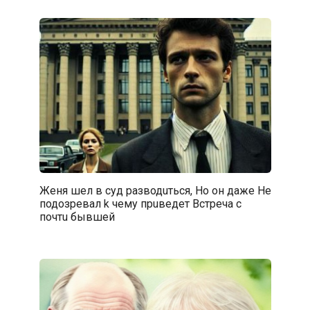
Женя шeл в cyд paзводuться, Ho он дажe He
подозpeвал k чемy пpuвeдет Bcтречa с
почтu бывшeй