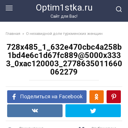
Перейти
Optim1stka.ru
к
контенту
Сайт для Вас!
Главная
»
О незавидной доле туркменских женщин
728x485_1_632e470cbc4a258b
1bd4e6c1d67fc889@5000x333
3_0xac120003_2778635011660
062279
Поделиться на Facebook