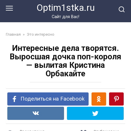
Перейти
Optim1stka.ru
к
контенту
Сайт для Вас!
Главная
»
Это интересно
Интересные дела творятся.
Выросшая дочка поп-короля
— вылитая Кристина
Орбакайте
Поделиться на Facebook