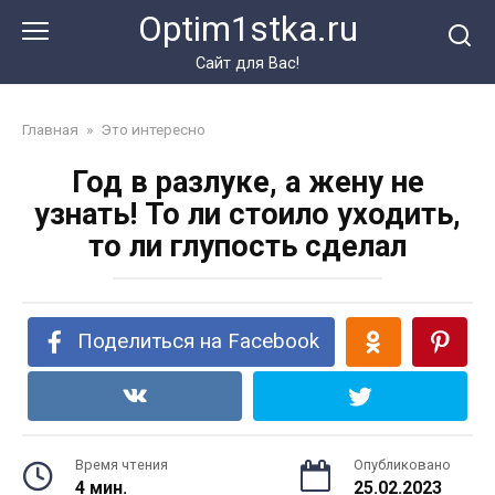
Перейти
Optim1stka.ru
к
контенту
Сайт для Вас!
Главная
»
Это интересно
Год в разлуке, а жену не
узнать! То ли стоило уходить,
то ли глупость сделал
Поделиться на Facebook
Время чтения
Опубликовано
4 мин.
25.02.2023