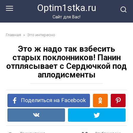
Перейти
Optim1stka.ru
к
контенту
Сайт для Вас!
Главная
»
Это интересно
Это ж надо так взбесить
старых поклонников! Панин
отплясывает с Сердючкой под
аплодисменты
Поделиться на Facebook