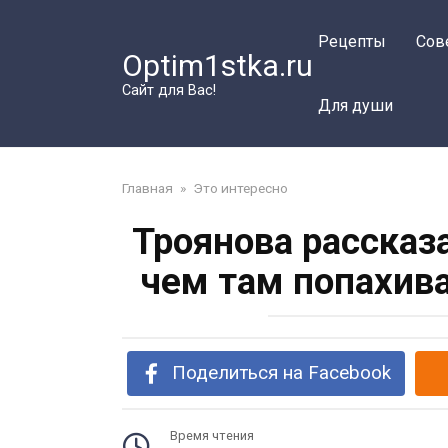
Перейти
к
Рецепты
Сов
Optim1stka.ru
контенту
Сайт для Вас!
Для души
Главная
»
Это интересно
Троянова рассказа
чем там попахива
Поделиться на Facebook
Время чтения