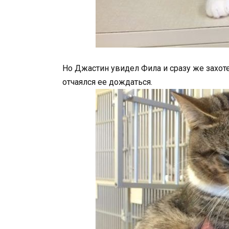
Но Джастин увидел Фила и сразу же захоте
отчаялся ее дождаться.