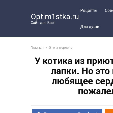
Перейти
к
Рецепты
Сов
Optim1stka.ru
контенту
Сайт для Вас!
Для души
Главная
»
Это интересно
У котика из при
лапки. Но это
любящее серд
пожалел