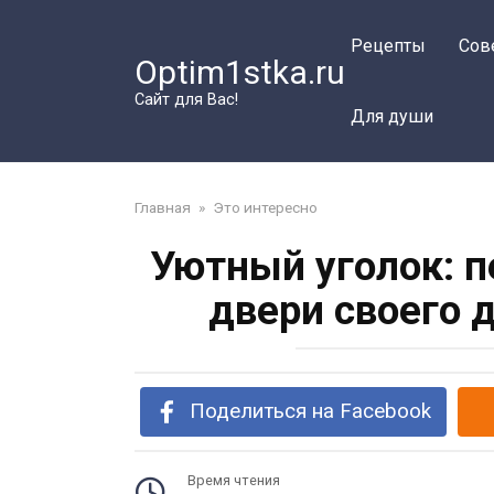
Перейти
к
Рецепты
Сов
Optim1stka.ru
контенту
Сайт для Вас!
Для души
Главная
»
Это интересно
Уютный уголок: 
двери своего 
Поделиться на Facebook
Время чтения