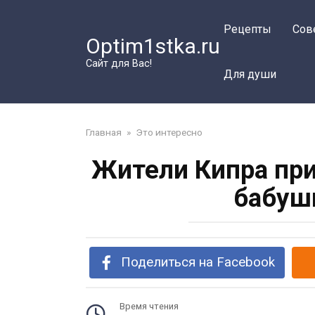
Перейти
к
Рецепты
Сов
Optim1stka.ru
контенту
Сайт для Вас!
Для души
Главная
»
Это интересно
Жители Кипра при
бабуш
Поделиться на Facebook
Время чтения