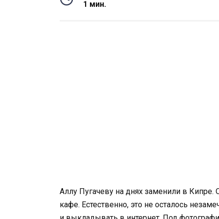
1 мин.
Аллу Пугачеву на днях заменили в Кипре. 
кафе. Естественно, это не осталось неза
и выкладывать в интернет. Под фотогра