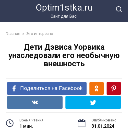
Перейти
Optim1stka.ru
к
контенту
Сайт для Вас!
Главная
»
Это интересно
Дети Дэвиса Уорвика
унаследовали его необычную
внешность
Поделиться на Facebook
Время чтения
Опубликовано
1 мин.
31.01.2024