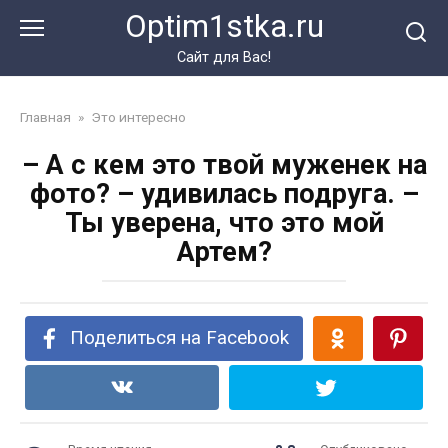
Перейти
Optim1stka.ru
к
контенту
Сайт для Вас!
Главная
»
Это интересно
– А с кем это твой муженек на
фото? – удивилась подруга. –
Ты уверена, что это мой
Артем?
Поделиться на Facebook