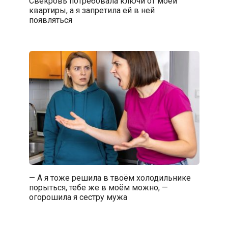
Свекровь потребовала ключи от моей
квартиры, а я запретила ей в ней
появляться
— А я тоже решила в твоём холодильнике
порыться, тебе же в моём можно, —
огорошила я сестру мужа