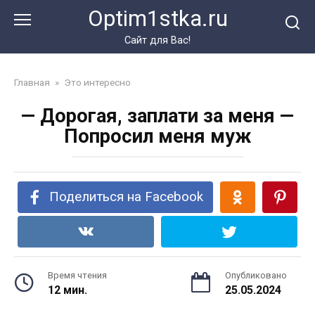
Перейти
Optim1stka.ru
к
контенту
Сайт для Вас!
Главная
»
Это интересно
— Дорогая, заплати за меня —
Попросил меня муж
Поделиться на Facebook
Время чтения
Опубликовано
12 мин.
25.05.2024