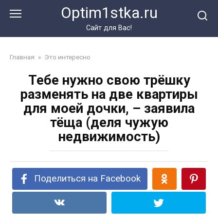
Перейти
Optim1stka.ru
к
контенту
Сайт для Вас!
Главная
»
Это интересно
Тебе нужно свою трёшку
разменять на две квартиры
для моей дочки, – заявила
тёща (деля чужую
недвижимость)
Поделиться на Facebook